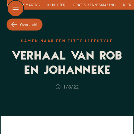
RATIS KENNISMAKING
KLIK HIER
GRATIS KENNISMAKING
KLIK 
Overzicht
SAMEN NAAR EEN FITTE LIFESTYLE
VERHAAL VAN ROB
EN JOHANNEKE
1/8/22